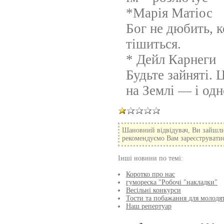
*Марія Матіос
Бог не дюбить, к
тішиться.
* Дейл Карнеги
Будьте зайняті.
на Землі — і одн
Шановний відвідувач, Ви зайшли
рекомендуємо Вам зареєструватися
Інші новини по темі:
Коротко про нас
гумореска "Робочі "накладки"
Весільні конкурси
Тости та побажання для молодя
Наш репертуар