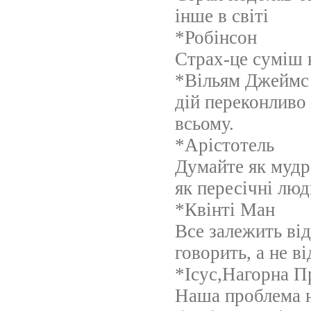
інше в світі
*Робінсон
Страх-це суміш 
*Вільям Джеймс
дій переконливо
всьому.
*Арістотель
Думайте як мудр
як пересічні люд
*Квінті Ман
Все залежить від
говорить, а не в
*Ісус,Нагорна П
Наша проблема не