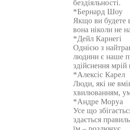
бездіяльності.
*Бернард Шоу
Якщо ви будете 
вона ніколи не н
*Дейл Карнегі
Однією з найтра
людини є наше п
здійснення мрій
*Алексіс Карел
Люди, які не вмі
хвилюванням, у
*Андре Моруа
Усе що збігаєть
здається правил
їм – розлючує