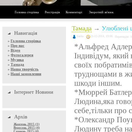
Головна сторінка
Реєстрація
Комментарі
Зворотній зв'язок
Тамада
→
Улюблені 
Навигація
Sasha
21-12-2014, 19:06
Переглядів: 
»
Головна сторінка
*Альфред Адле
»
Про нас
»
Відео
Індивідум, який 
»
Фотогалерея
»
Музика
своїх побратимів
»
Тамада
»
Наша творчість
труднощами в жи
»
Наші замовлення
шкоди іншим.
*Мюррей Батлер
Інтернет Новини
Людина,яка гово
себе,тільки про 
Архів
*Олександр Поу
Жовтень 2015 (1)
Людину треба нав
Вересень 2015 (4)
Серпень 2015 (4)