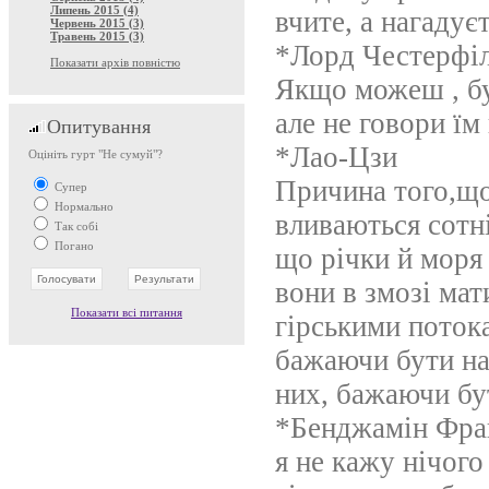
Липень 2015 (4)
вчите, а нагадує
Червень 2015 (3)
Травень 2015 (3)
*Лорд Честерфі
Показати архів повністю
Якщо можеш , бу
але не говори їм
Опитування
*Лао-Цзи
Оцініть гурт "Не сумуй"?
Причина того,що
Супер
Нормально
вливаються сотні
Так собі
Погано
що річки й моря
вони в змозі мат
Показати всі питання
гірськими поток
бажаючи бути на
них, бажаючи бу
*Бенджамін Фра
я не кажу нічого