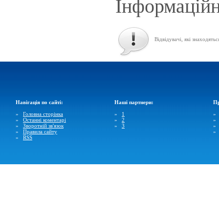
Інформаційн
Відвідувачі, які знаходятьс
Навігація по сайті:
Наші партнери:
Пр
»
Головна сторінка
»
1
»
Останні коментарі
»
2
»
Зворотній зв'язок
»
3
»
Правила сайту
»
RSS