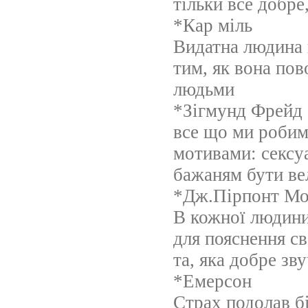
тільки все добре
*Кар міль
Видатна людина 
тим, як вона по
людьми
*Зігмунд Фрейд
все що ми робим
мотивами: сексу
бажаням бути ве
*Дж.Пірпонт Мо
В кожної людини
для пояснення св
та, яка добре зву
*Емерсон
Страх подолав б