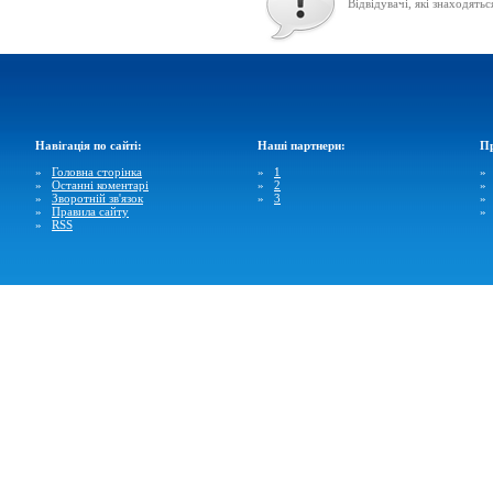
Відвідувачі, які знаходятьс
Навігація по сайті:
Наші партнери:
Пр
»
Головна сторінка
»
1
»
Останні коментарі
»
2
»
Зворотній зв'язок
»
3
»
Правила сайту
»
RSS