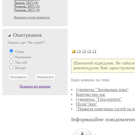
Липень 2015 (4)
Червень 2015 (3)
Травень 2015 (3)
Показати архів повністю
Опитування
Оцініть гурт "Не сумуй"?
Супер
Нормально
Так собі
Шановний відвідувач, Ви зайшли
рекомендуємо Вам зареєструватися
Погано
Інші новини по темі:
Показати всі питання
гумореска "Аномальна пара"
Коротко про нас
гумореска "Тіпа-патріот"
Пісня"Зорі"
"Правила поведінки гостей на в
Інформаційне повідомленн