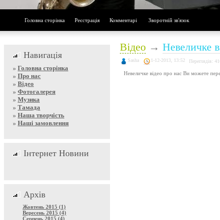
Головна сторінка
Реєстрація
Комментарі
Зворотній зв'язок
Відео
→
Невеличке в
Навигація
Sasha
1-12-2013, 13:52
Переглядів: 41
»
Головна сторінка
Невеличке відео про нас Ви можете пер
»
Про нас
»
Відео
»
Фотогалерея
»
Музика
»
Тамада
»
Наша творчість
»
Наші замовлення
Інтернет Новини
Архів
Жовтень 2015 (1)
Вересень 2015 (4)
Серпень 2015 (4)