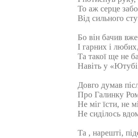
То аж серце забо
Від сильного сту
Бо він бачив вже
І гарних і любих
Та такої ще не б
Навіть у «Ютуб
Довго думав піс
Про Галинку Ром
Не міг їсти, не м
Не сиділось вдо
Та , нарешті, пі