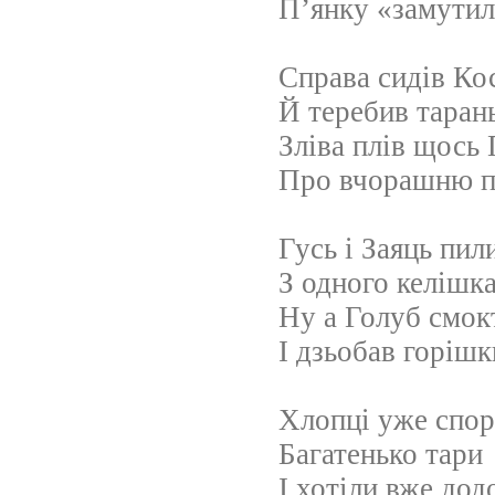
П’янку «замутил
Справа сидів Ко
Й теребив тарань
Зліва плів щось
Про вчорашню п
Гусь і Заяць пи
З одного келішка
Ну а Голуб смок
І дзьобав горішк
Хлопці уже спо
Багатенько тари
І хотіли вже дод