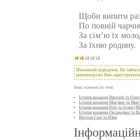
Щоби випити ра
По повній чарчи
За сім’ю їх моло
За їхню родину.
Шановний відвідувач, Ви зайшли
рекомендуємо Вам зареєструватися
Інші новини по темі:
Історія кохання Вікторії та Олега
Історія кохання Мар'яни та Мар'
Історія кохання Юлі та Ігоря (Мі
Історія кохання Оксаночки та Ва
Весілля Галі та Юри
Інформаційн