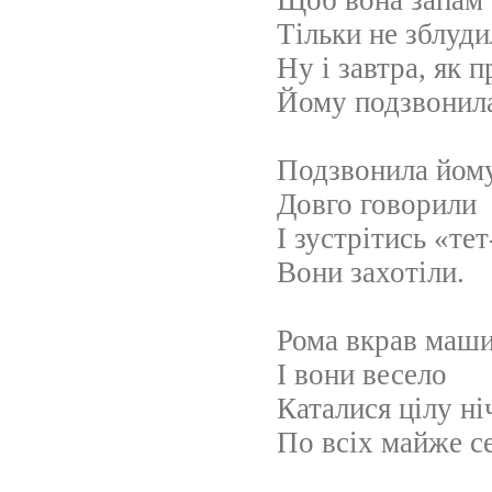
Щоб вона запам’
Тільки не зблуди
Ну і завтра, як 
Йому подзвонил
Подзвонила йому
Довго говорили
І зустрітись «тет
Вони захотіли.
Рома вкрав маши
І вони весело
Каталися цілу ні
По всіх майже с