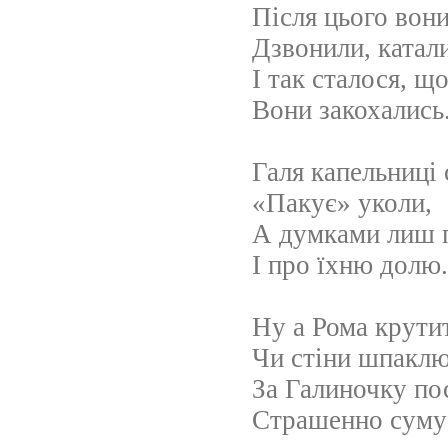
Після цього вони
Дзвонили, катал
І так сталося, щ
Вони закохались
Галя капельниці 
«Пакує» уколи,
А думками лиш 
І про їхню долю.
Ну а Рома крути
Чи стіни шпакл
За Галиночку по
Страшенно суму