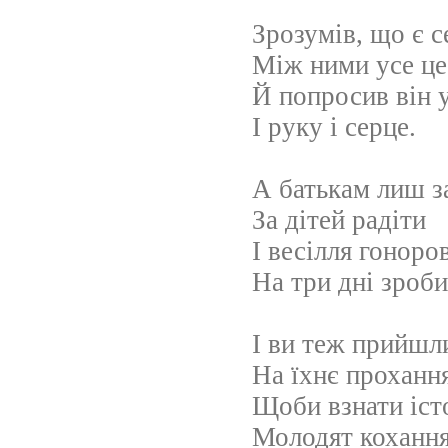
Зрозумів, що є 
Між ними усе це
Й попросив він 
І руку і серце.
А батькам лиш 
За дітей радіти
І весілля гоноро
На три дні зроби
І ви теж прийшл
На їхнє прохання
Щоби взнати іст
Молодят кохання