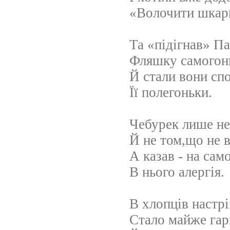
«Волочити шкар
Та «підігнав» П
Фляшку самогон
Й стали вони сп
Її полегоньки.
Чебурек лише не
Й не том,що не в
А казав - на сам
В нього алергія.
В хлопців настрі
Стало майже гар