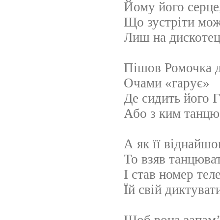
Йому його серце
Що зустріти мо
Лиш на дискотец
Пішов Ромочка д
Очами «гарує»
Де сидить його Г
Або з ким танцю
А як її віднайшо
То взяв танцюва
І став номер те
Їй свій диктуват