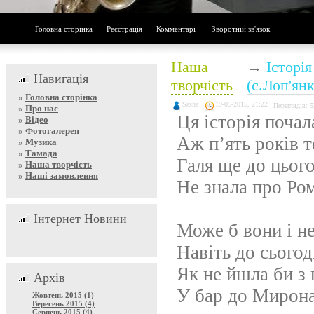
Головна сторінка
Реєстрація
Комментарі
Зворотній зв'язок
Наша
→
Історія
Навигація
творчість
(с.Лоп'янк
»
Головна сторінка
Sasha
19-05-2015, 21:22
Переглядів: 
»
Про нас
Ця історія почал
»
Відео
»
Фотогалерея
Аж п’ять років т
»
Музика
»
Тамада
Галя ще до цього
»
Наша творчість
»
Наші замовлення
Не знала про Ром
Інтернет Новини
Може б вони і не
Навіть до сьогод
Як не йшла би з
Архів
У бар до Мирона
Жовтень 2015 (1)
Вересень 2015 (4)
Серпень 2015 (4)