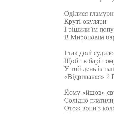
Оділися гламурн
Круті окуляри
І рішили їм попу
В Мироновім бар
І так долі судило
Щоби в барі том
У той день із па
«Відривався» й 
Йому «йшов» єв
Солідно платили
Отож вони з кол