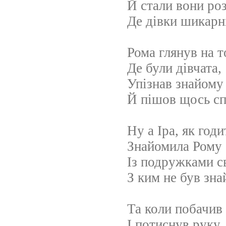
Й стали вони ро
Де дівки шикарн
Рома глянув на т
Де були дівчата,
Упізнав знайому
Й пішов щось сп
Ну а Іра, як годи
Знайомила Рому
Із подружками с
З ким не був зна
Та коли побачив
І потиснув руку,