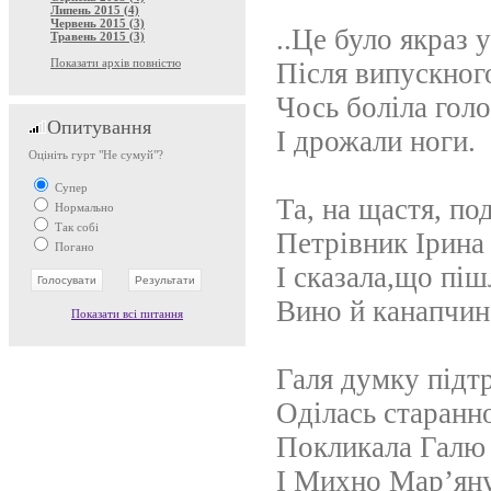
Липень 2015 (4)
Червень 2015 (3)
..Це було якраз 
Травень 2015 (3)
Показати архів повністю
Після випускног
Чось боліла гол
Опитування
І дрожали ноги.
Оцініть гурт "Не сумуй"?
Супер
Та, на щастя, по
Нормально
Так собі
Петрівник Ірина
Погано
І сказала,що піш
Вино й канапчин
Показати всі питання
Галя думку підт
Оділась старанн
Покликала Галю 
І Михно Мар’яну