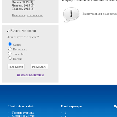
Липень 2015 (4)
Червень 2015 (3)
Травень 2015 (3)
Відвідувачі, які знаходятьс
Показати архів повністю
Опитування
Оцініть гурт "Не сумуй"?
Супер
Нормально
Так собі
Погано
Показати всі питання
Навігація по сайті:
Наші партнери:
Пр
»
Головна сторінка
»
1
»
Останні коментарі
»
2