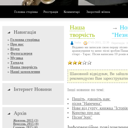
Головна сторінка
Реєстрація
Комментарі
Зворотній зв'язок
Наша
→
Нов
Навигація
творчість
"Незн
»
Головна сторінка
Sasha
17-01-2015, 22:30
Переглядів: 
»
Про нас
Недавно ми записали свою першу пісню 
»
Відео
аранжування та запис пісні зробив Паша.
»
Фотогалерея
гітарі - Тарас. Пісня написана 10 років н
»
Музика
»
Тамада
»
Наша творчість
»
Наші замовлення
Шановний відвідувач, Ви зайшли
рекомендуємо Вам зареєструватися
Інтернет Новини
Інші новини по темі:
Пишіть, дзвоніть нам:
пісня "Наречена"
Нове від гурту: книжка "Історі
Архів
Коротко про нас
Пісня"Зорі"
Жовтень 2015 (1)
Вересень 2015 (4)
Інформаційне повідомленн
Серпень 2015 (4)