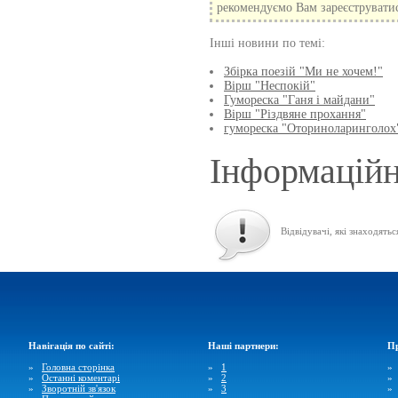
рекомендуємо Вам зареєструватися
Інші новини по темі:
Збірка поезій "Ми не хочем!"
Вірш "Неспокій"
Гумореска "Ганя і майдани"
Вірш "Різдвяне прохання"
гумореска "Оториноларинголох
Інформаційн
Відвідувачі, які знаходятьс
Навігація по сайті:
Наші партнери:
Пр
»
Головна сторінка
»
1
»
Останні коментарі
»
2
»
Зворотній зв'язок
»
3