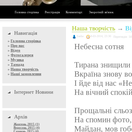
Головна сторінка
Реєстрація
Комментарі
Зворотній зв'язок
Наша творчість
→
Ві
Навигація
Sasha
8-03-2014, 23:30
Переглядів: 50
»
Головна сторінка
Небесна сотня
»
Про нас
»
Відео
»
Фотогалерея
»
Музика
Тирана знищили 
»
Тамада
»
Наша творчість
Вкраїна знову в
»
Наші замовлення
І йде від нас «Н
На вічний спокій
Інтернет Новини
Прощальні сльоз
Архів
На спомин фото, 
Жовтень 2015 (1)
Майдан, мов гоб
Вересень 2015 (4)
Серпень 2015 (4)