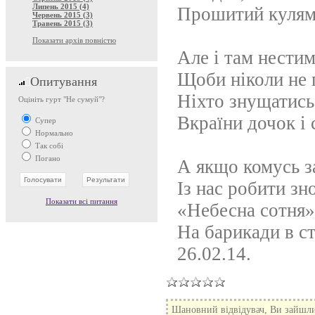
Липень 2015 (4)
Прошитий кулям
Червень 2015 (3)
Травень 2015 (3)
Показати архів повністю
Але і там нестим
Щоби ніколи не 
Опитування
Ніхто знущатись
Оцініть гурт "Не сумуй"?
Вкраїни дочок і 
Супер
Нормально
Так собі
Погано
А якщо комусь з
Із нас робити зно
Показати всі питання
«Небесна сотня»
На барикади в ст
26.02.14.
Шановний відвідувач, Ви зайшли