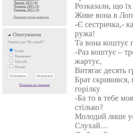
Липень 2015 (4)
Розказали, що їх
Червень 2015 (3)
Травень 2015 (3)
Живе вона в Лопін
Показати архів повністю
-Є сестричка,- ка
ружа!
Опитування
Та вона коштує г
Оцініть гурт "Не сумуй"?
-Раз коштує – тр
Супер
Нормально
жартує,
Так собі
Погано
Витягає десять г
Брат скривився,
Показати всі питання
горілку
-Ба то в тебе мо
стілько?
Молодий лише ус
Слухай…