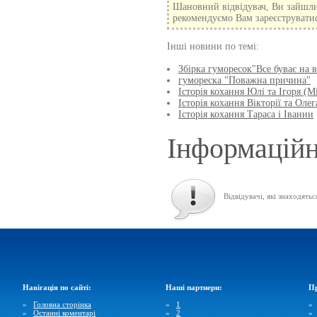
Шановний відвідувач, Ви зайшли
рекомендуємо Вам зареєструватися
Інші новини по темі:
Збірка гуморесок"Все буває на в
гумореска "Поважна причина"
Історія кохання Юлі та Ігоря (Мі
Історія кохання Вікторії та Олега
Історія кохання Тараса і Іванни
Інформаційн
Відвідувачі, які знаходятьс
Навігація по сайті:
Наші партнери:
Пр
»
Головна сторінка
»
1
»
Останні коментарі
»
2