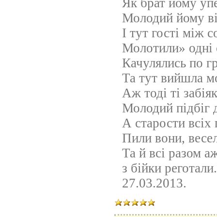
Як брат йому упе
Молодий йому ві
І тут гості між 
Молотили» одні 
Качулялись по г
Та тут вийшла м
Аж тоді ті забія
Молодий підбіг д
А старости всіх 
Пили вони, весел
Та й всі разом а
з бійки реготали.
27.03.2013.