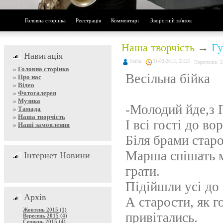
Головна сторінка
Реєстрація
Комментарі
Зворотній зв'язок
Наша творчість
→
Гу
Навигація
Sasha
31-03-2013, 23:26
Переглядів: 
»
Головна сторінка
Весільна бійка
»
Про нас
»
Відео
»
Фотогалерея
»
Музика
-Молодий йде,з Г
»
Тамада
»
Наша творчість
І всі гості до в
»
Наші замовлення
Біля брами старо
Марша спішать 
Інтернет Новини
грати.
Підійшли усі до
Архів
А старости, як г
Жовтень 2015 (1)
привітались.
Вересень 2015 (4)
Серпень 2015 (4)