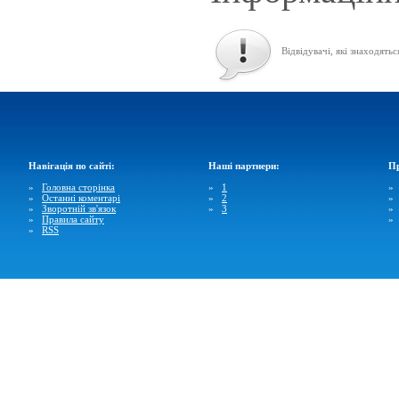
Відвідувачі, які знаходятьс
Навігація по сайті:
Наші партнери:
Пр
»
Головна сторінка
»
1
»
Останні коментарі
»
2
»
Зворотній зв'язок
»
3
»
Правила сайту
»
RSS