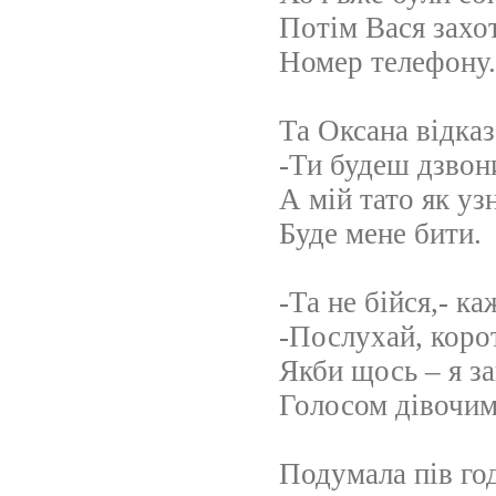
Потім Вася захо
Номер телефону.
Та Оксана відказ
-Ти будеш дзвон
А мій тато як уз
Буде мене бити.
-Та не бійся,- к
-Послухай, кор
Якби щось – я з
Голосом дівочим
Подумала пів го