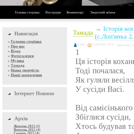
Головна сторінка
Реєстрація
Комментарі
Зворотній зв'язок
→
Історія ко
Тамада
Навигація
(с.Лоп'янка 2.
»
Головна сторінка
Sasha
31-08-2015, 20:10
Переглядів: 
»
Про нас
1
»
Відео
»
Фотогалерея
Ця історія кохан
»
Музика
»
Тамада
Тоді почалася,
»
Наша творчість
»
Наші замовлення
Як гуляли весілл
У сусіди Васі.
Інтернет Новини
Від самісінького
Збіглися сусіди,
Архів
Хтось будував т
Жовтень 2015 (1)
Вересень 2015 (4)
Серпень 2015 (4)