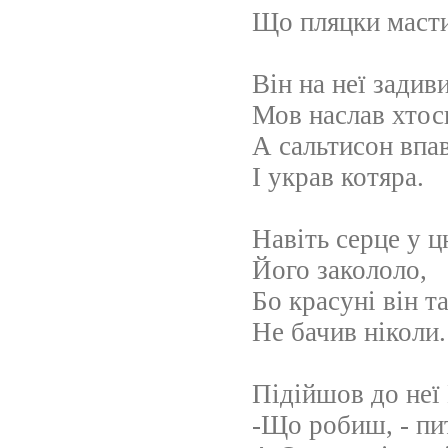
Що пляцки масти
Він на неї задив
Мов наслав хтос
А сальтисон впа
І украв котяра.
Навіть серце у 
Його закололо,
Бо красуні він т
Не бачив ніколи.
Підійшов до неї 
-Що робиш, - пи