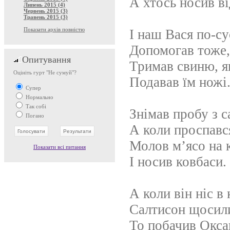
А хтось носив ві
Липень 2015 (4)
Червень 2015 (3)
Травень 2015 (3)
Показати архів повністю
І наш Вася по-су
Допомогав тоже,
Опитування
Тримав свиню, як
Оцініть гурт "Не сумуй"?
Подавав їм ножі
Супер
Нормально
Так собі
Знімав пробу з с
Погано
А коли проспавс
Молов м’ясо на 
Показати всі питання
І носив ковбаси.
А коли він ніс в
Салтисон щосил
То побачив Окса