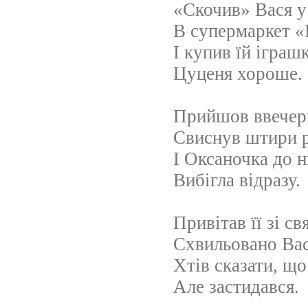
«Скочив» Вася 
В супермаркет 
І купив їй іграш
Цуценя хороше.
Прийшов ввечері
Свиснув штири р
І Оксаночка до н
Вибігла відразу.
Привітав її зі св
Схвильовано Вас
Хтів сказати, що
Але застидався.