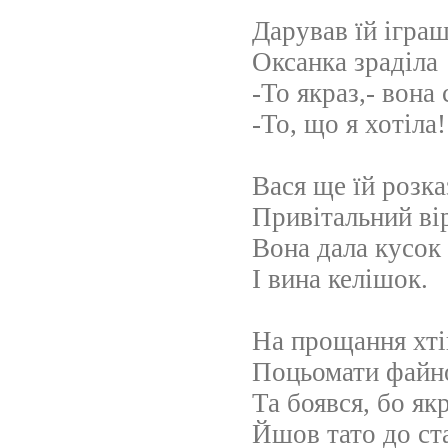
Дарував їй іграш
Оксанка зраділа
-То якраз,- вона 
-То, що я хотіла!
Вася ще їй розка
Привітальний ві
Вона дала кусок
І вина келішок.
На прощання хті
Поцьомати файн
Та боявся, бо як
Йшов тато до ста