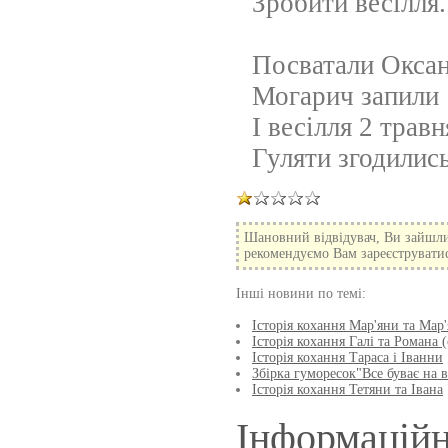
Зробити весілля.
Посватали Оксан
Могарич запили
І весілля 2 травн
Гуляти згодились
Шановний відвідувач, Ви зайшли
рекомендуємо Вам зареєструватися
Інші новини по темі:
Історія кохання Мар'яни та Мар'
Історія кохання Галі та Романа 
Історія кохання Тараса і Іванни
Збірка гуморесок"Все буває на в
Історія кохання Тетяни та Івана
Інформаційн