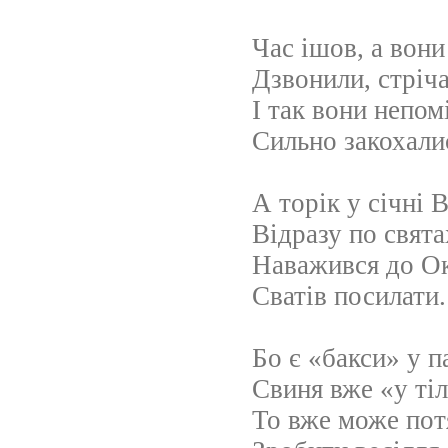
Час ішов, а вони
Дзвонили, стріч
І так вони непом
Сильно закохали
А торік у січні 
Відразу по свята
Наважився до О
Сватів посилати.
Бо є «бакси» у п
Свиня вже «у тіл
То вже може пот