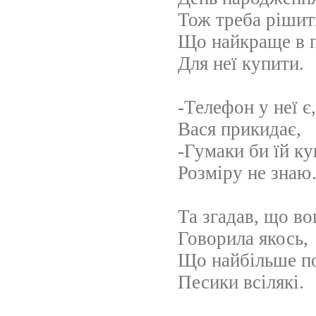
Тож треба рішит
Що найкраще в 
Для неї купити.
-Телефон у неї є,
Вася прикидає,
-Гумаки би їй ку
Розміру не зна
Та згадав, що в
Говорила якось,
Що найбільше п
Песики всілякі.