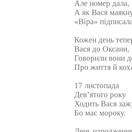
Але номер дала,
А як Вася маякн
«Віра» підписала
Кожен день тепе
Вася до Оксани,
Говорили вони д
Про життя й кох
17 листопада
Дев’ятого року
Ходить Вася заж
Бо має мороку.
День народження