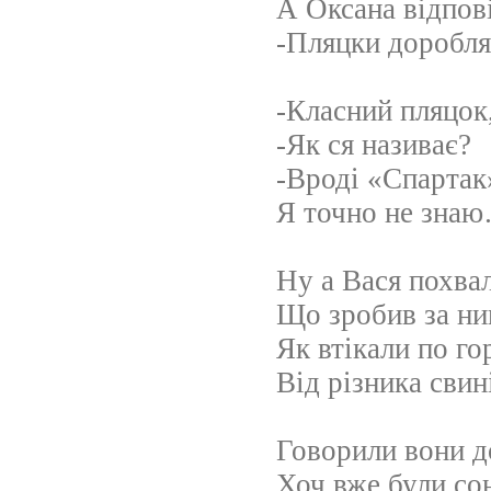
А Оксана відпов
-Пляцки доробл
-Класний пляцок,
-Як ся називає?
-Вроді «Спарта
Я точно не зна
Ну а Вася похва
Що зробив за ни
Як втікали по го
Від різника сви
Говорили вони д
Хоч вже були сон