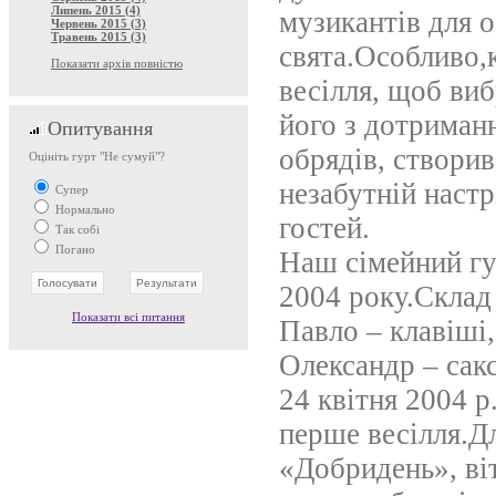
Липень 2015 (4)
музикантів для 
Червень 2015 (3)
Травень 2015 (3)
свята.Особливо,
Показати архів повністю
весілля, щоб ви
його з дотриман
Опитування
обрядів, створив
Оцініть гурт "Не сумуй"?
незабутній настр
Супер
Нормально
гостей.
Так собі
Погано
Наш сімейний гу
2004 року.Склад 
Показати всі питання
Павло – клавіші,
Олександр – сак
24 квітня 2004 
перше весілля.Дл
«Добридень», ві