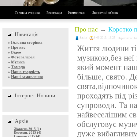
Головна сторінка
Реєстрація
Комментарі
Зворотній зв'язок
Про нас
→
Коротко п
Навигація
Sasha
8-03-2013, 16:25
Переглядів: 44
»
Головна сторінка
Життя людини ті
»
Про нас
»
Відео
музикою,без неї 
»
Фотогалерея
»
Музика
який момент нашо
»
Тамада
»
Наша творчість
більше, свято. Д
»
Наші замовлення
свята,відпочинок
проходять під рі
Інтернет Новини
супроводи. Та н
найвеселішим свя
Архів
обслуговує музи
Жовтень 2015 (1)
дуже вибагливим
Вересень 2015 (4)
Серпень 2015 (4)