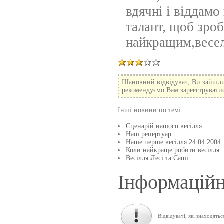
вдячні і віддамо 
талант, щоб зро
найкращим,весел
Шановний відвідувач, Ви зайшли
рекомендуємо Вам зареєструватися
Інші новини по темі:
Сценарій нашого весілля
Наш репертуар
Наше перше весілля 24.04.2004.
Коли найкраще робити весілля
Весілля Лесі та Саші
Інформаційн
Відвідувачі, які знаходятьс