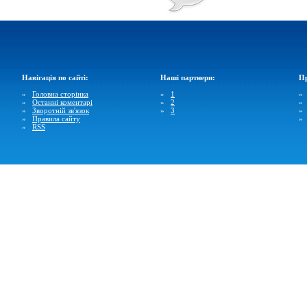
Навігація по сайті:
Наші партнери:
Пр
»
Головна сторінка
»
1
»
Останні коментарі
»
2
»
Зворотній зв'язок
»
3
»
Правила сайту
»
RSS