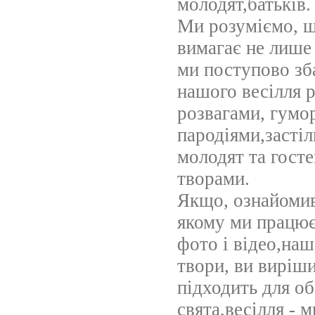
молодят,батьків.
Ми розуміємо, щ
вимагає не лише
ми поступово зб
нашого весілля 
розвагами, гумо
пародіями,засті
молодят та госте
творами.
Якщо, ознайомив
якому ми працю
фото і відео,наш
твори, ви виріш
підходить для о
свята,весілля -