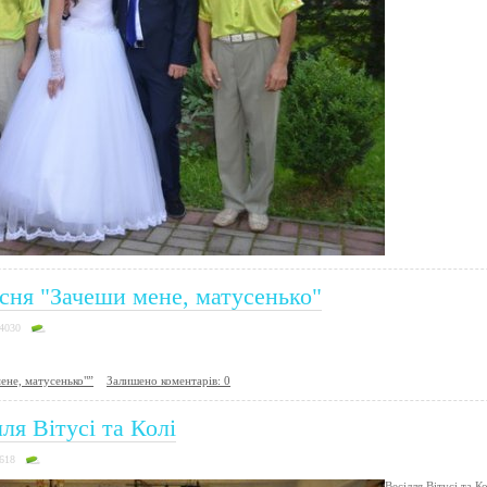
сня "Зачеши мене, матусенько"
14030
ене, матусенько"”
Залишено коментарів: 0
ля Вітусі та Колі
2618
Весілля Вітусі та Ко