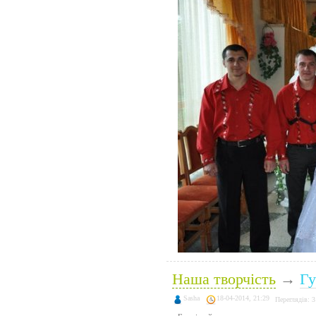
Наша творчість
→
Гу
Sasha
18-04-2014, 21:29
Переглядів: 