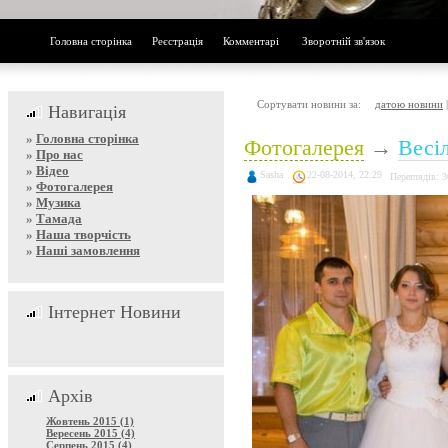
Головна сторінка
Реєстрація
Комментарі
Зворотній зв'язок
Сортувати новини за:
датою новини
Навигація
»
Головна сторінка
Фотогалерея
→
Весіл
»
Про нас
»
Відео
Sasha
22-08-2014, 22:29
Переглядів: 
»
Фотогалерея
»
Музика
»
Тамада
»
Наша творчість
»
Наші замовлення
Інтернет Новини
Архів
Жовтень 2015 (1)
Вересень 2015 (4)
Серпень 2015 (4)