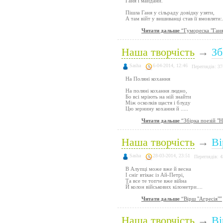
Ганя і майдани.
Пішла Ганя у сільраду довідку узяти,
А там війт у вишиванці став її вмовляти:.
Читати дальше
“Гумореска "Ганя
Наша творчість
→
Зб
Sasha
6-04-2014, 12:46
Переглядів: 37
На Поляні кохання
На поляні кохання людно,
Бо всі мріють на ній знайти
Між осколків щастя і блуду
Цю зернину кохання й .....
Читати дальше
“Збірка поезій "Н
Наша творчість
→
Ві
Sasha
28-03-2014, 23:51
Переглядів: 
В Алупці може вже й весна
І сніг втікає із Ай-Петрі,
Та все те топче вже війна
Й колон військових кілометри....
Читати дальше
“Вірш "Агресія"”
Наша творчість
→
Ві