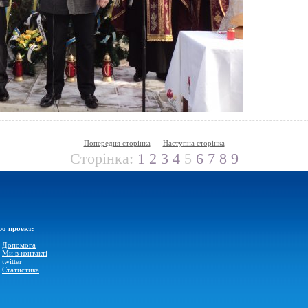
Попередня сторінка
Наступна сторінка
Сторінка:
1
2
3
4
5
6
7
8
9
о проект:
»
Допомога
»
Ми в контакті
»
twitter
»
Статистика