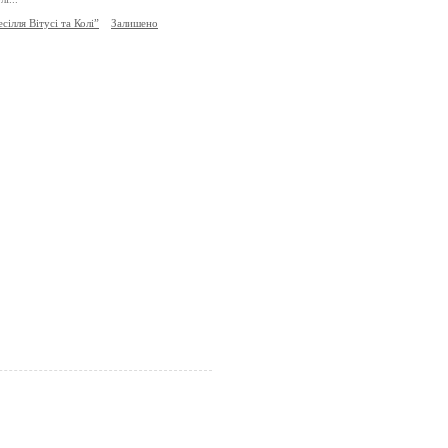
сілля Вітусі та Колі”
Залишено