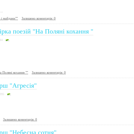
...
 і майдани"”
Залишено коментарів: 0
ірка поезій "На Поляні кохання "
44
а Поляні кохання "”
Залишено коментарів: 0
рш "Агресія"
4395
Залишено коментарів: 0
рш "Небесна сотня"