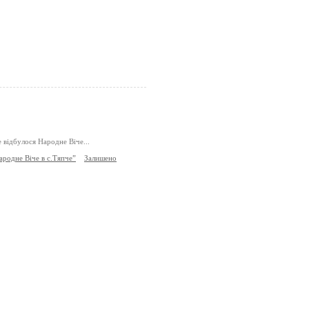
е відбулося Народне Віче...
родне Віче в с.Тяпче”
Залишено