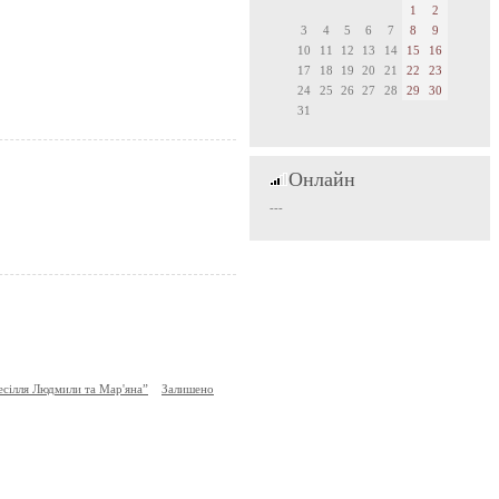
1
2
3
4
5
6
7
8
9
10
11
12
13
14
15
16
17
18
19
20
21
22
23
24
25
26
27
28
29
30
31
Онлайн
---
сілля Людмили та Мар'яна”
Залишено