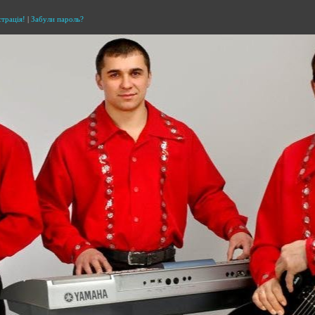
страція!
|
Забули пароль?