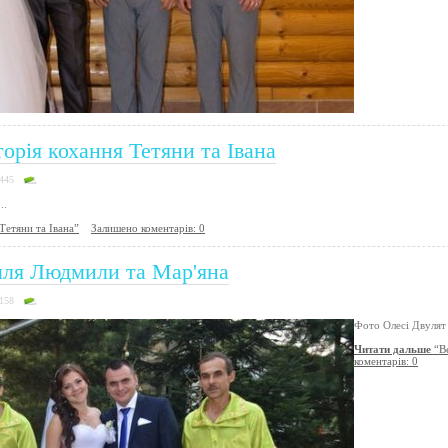
торія кохання Тетяни та Івана
4445
..
Тетяни та Івана”
Залишено коментарів: 0
лля Людмили та Мар'яна
3158
Фото Олесі Двулят
Читати дальше
“Ве
коментарів: 0