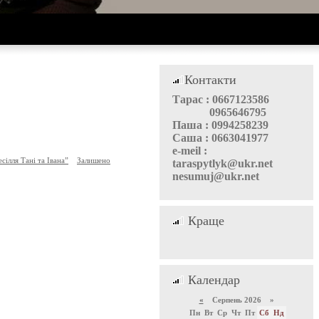
Контакти
Тарас : 0667123586
0965646795
Паша : 0994258239
Саша : 0663041977
e-meil :
сілля Тані та Івана”
Залишено
taraspytlyk@ukr.net
nesumuj@ukr.net
Краще
Календар
«
Серпень 2026 »
Пн
Вт
Ср
Чт
Пт
Сб
Нд