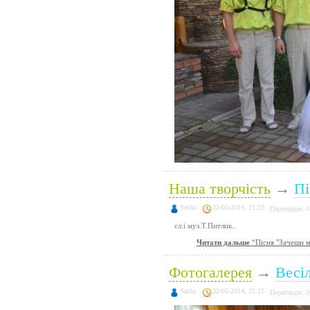
Наша творчість
→
Пі
Sasha
22-05-2014, 21:23
Переглядів: 
сл.і муз.Т.Питлик..
Читати дальше
“Пісня "Зачеши м
Фотогалерея
→
Весіл
Sasha
22-05-2014, 21:15
Переглядів: 