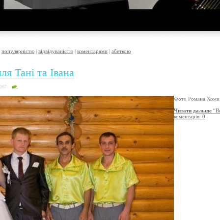
|
популярністю
|
відвідуваністю
|
коментарями
|
абеткою
ля Тані та Івана
3067
Фото Романа Хоми
Читати дальше
“Ве
коментарів: 0