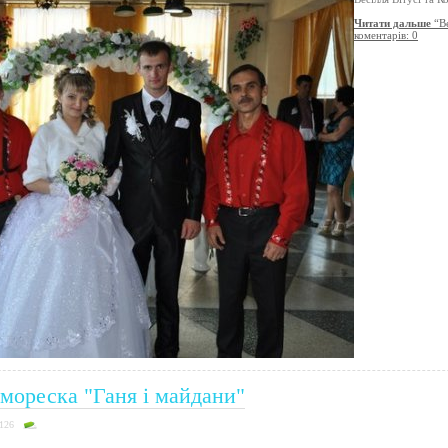
Читати дальше
“Ве
коментарів: 0
мореска "Ганя і майдани"
3126