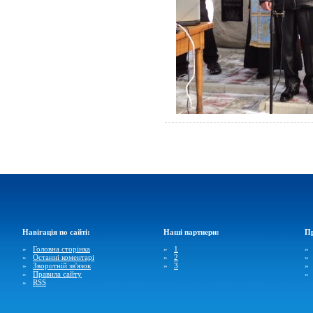
Навігація по сайті:
Наші партнери:
Пр
»
Головна сторінка
»
1
»
Останні коментарі
»
2
»
Зворотній зв'язок
»
3
»
Правила сайту
»
RSS