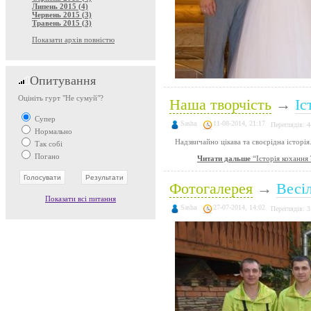
Липень 2015 (4)
Червень 2015 (3)
Травень 2015 (3)
Показати архів повністю
Опитування
Оцініть гурт "Не сумуй"?
Наша творчість
→
Іс
Супер
Sasha
11-08-2014, 21:17
Переглядів: 
Нормально
Надзвичайно цікава та своєрідна історія.
Так собі
Погано
Читати дальше
“Історія кохання 
Фотогалерея
→
Весі
Показати всі питання
Sasha
27-07-2014, 14:02
Переглядів: 