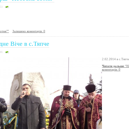
53
отня"”
Залишено коментарів: 0
дне Віче в с.Тяпче
46
2.02.2014 в с.Тяпч
Читати дальше
“На
коментарів: 0