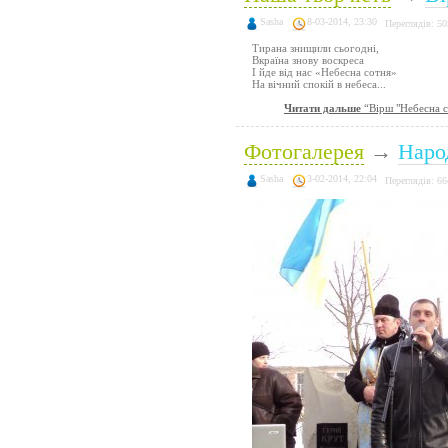
Sasha
8-03-2014, 23:30
Переглядів: 50
Тирана знищили сьогодні,
Вкраїна знову воскреса
І йде від нас «Небесна сотня»
На вічний спокій в небеса...
Читати дальше
“Вірш "Небесна с
Фотогалерея
→
Наро
Sasha
3-02-2014, 22:04
Переглядів: 66