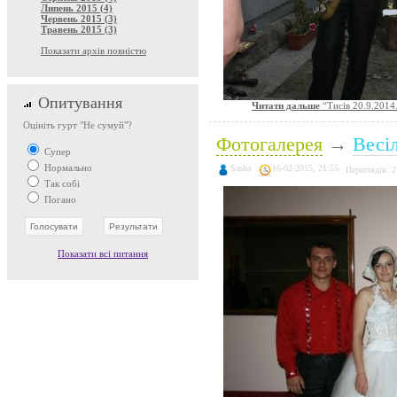
Липень 2015 (4)
Червень 2015 (3)
Травень 2015 (3)
Показати архів повністю
Опитування
Читати дальше
“Тисів 20.9.2014
Оцініть гурт "Не сумуй"?
Фотогалерея
→
Весі
Супер
Нормально
Sasha
16-02-2015, 21:55
Переглядів: 
Так собі
Погано
Показати всі питання