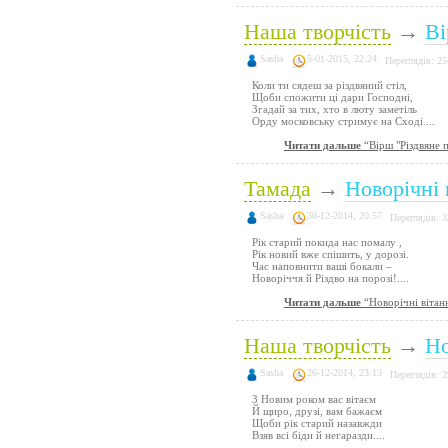
Наша творчість
→
Ві
Sasha
5-01-2015, 22:24
Переглядів: 25
Коли ти сядеш за різдвяний стіл,
Щоби спожити ці дари Господні,
Згадай за тих, хто в люту заметіль
Орду московську стримує на Сході....
Читати дальше
“Вірш "Різдвяне 
Тамада
→
Новорічні 
Sasha
30-12-2014, 20:57
Переглядів: 
Рік старий покида нас помалу ,
Рік новий вже спішить, у дорозі.
Час наповнити ваші бокали –
Новоріччя й Різдво на порозі!....
Читати дальше
“Новорічні вітан
Наша творчість
→
Но
Sasha
26-12-2014, 23:13
Переглядів: 
З Новим роком вас вітаєм
Й щиро, друзі, вам бажаєм
Щоби рік старий назавжди
Взяв всі біди й негаразди....