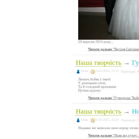
20 вересня 2014 року...
Читати дальше
“Весілля Світлан
Наша творчість
→
Гу
Sasha
25-01-2015, 15:53
Переглядів: 
Лежить бойко у окопі
У донецькім степі,
Та й голодний проклинає
Путіна-дурепу:
Читати дальше
“Гумореска "Бой
Наша творчість
→
Но
Sasha
17-01-2015, 22:30
Переглядів: 
Недавно ми записали свою першу пісню.
Читати дальше
“Нове від гурту: 