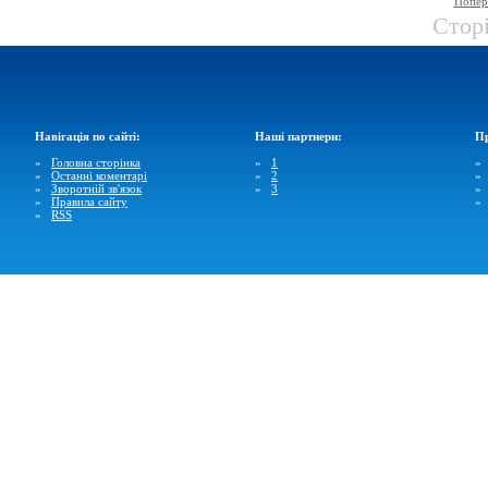
Попер
Стор
Навігація по сайті:
Наші партнери:
Пр
»
Головна сторінка
»
1
»
Останні коментарі
»
2
»
Зворотній зв'язок
»
3
»
Правила сайту
»
RSS