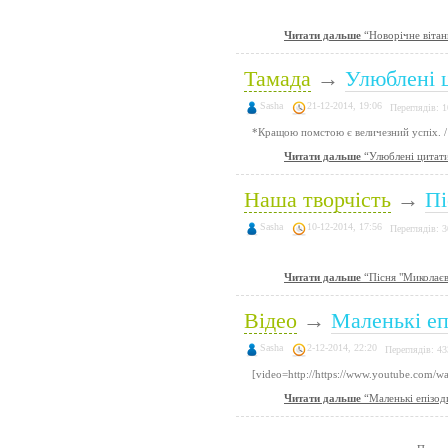
Читати дальше
“Новорічне вітан
Тамада
→
Улюблені 
Sasha
21-12-2014, 19:06
Переглядів: 
*Кращою помстою є величезний успіх. /
Читати дальше
“Улюблені цитат
Наша творчість
→
Пі
Sasha
10-12-2014, 17:56
Переглядів: 
Читати дальше
“Пісня "Миколаєв
Відео
→
Маленькі еп
Sasha
2-12-2014, 22:20
Переглядів: 43
[video=http://https://www.youtube.com/
Читати дальше
“Маленькі епізоди