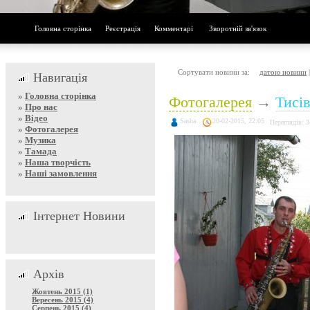
Головна сторінка
Реєстрація
Комментарі
Зворотній зв'язок
Сортувати новини за:
датою новини
Навигація
»
Головна сторінка
Фотогалерея
→
Тисів
»
Про нас
»
Відео
Sasha
20-02-2015, 22:05
Переглядів: 
»
Фотогалерея
»
Музика
»
Тамада
»
Наша творчість
»
Наші замовлення
Інтернет Новини
Архів
Жовтень 2015 (1)
Вересень 2015 (4)
Серпень 2015 (4)