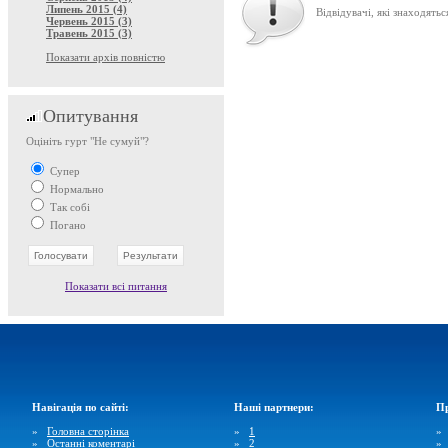
Липень 2015 (4)
Відвідувачі, які знаходятьс
Червень 2015 (3)
Травень 2015 (3)
Показати архів повністю
Опитування
Оцініть гурт "Не сумуй"?
Супер
Нормально
Так собі
Погано
Показати всі питання
Навігація по сайті:
Наші партнери:
Пр
»
Головна сторінка
»
1
»
Останні коментарі
»
2