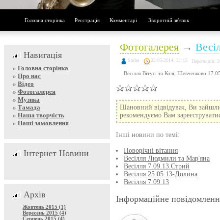
Головна сторінка
Реєстрація
Комментарі
Зворотній зв'язок
Фотогалерея
→
Весіл
Навигація
Sasha
22-05-2014, 21:15
Переглядів: 
»
Головна сторінка
Весілля Вітусі та Колі, Шевченково 17.0
»
Про нас
»
Відео
»
Фотогалерея
»
Музика
»
Тамада
Шановний відвідувач, Ви зайшли
»
Наша творчість
рекомендуємо Вам зареєструватися
»
Наші замовлення
Інші новини по темі:
Новорічні вітання
Інтернет Новини
Весілля Людмили та Мар'яна
Весілля 7.09.13.Стрий
Весілля 25.05.13-Долина
Весілля 7.09.13
Архів
Інформаційне повідомленн
Жовтень 2015 (1)
Вересень 2015 (4)
Серпень 2015 (4)