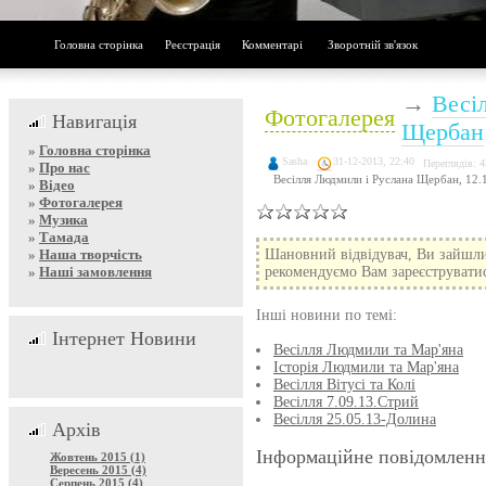
Головна сторінка
Реєстрація
Комментарі
Зворотній зв'язок
→
Весі
Фотогалерея
Навигація
Щербан
»
Головна сторінка
Sasha
31-12-2013, 22:40
Переглядів: 
»
Про нас
Весілля Людмили і Руслана Щербан, 12.
»
Відео
»
Фотогалерея
»
Музика
»
Тамада
»
Наша творчість
Шановний відвідувач, Ви зайшли
»
Наші замовлення
рекомендуємо Вам зареєструватися
Інші новини по темі:
Інтернет Новини
Весілля Людмили та Мар'яна
Історія Людмили та Мар'яна
Весілля Вітусі та Колі
Весілля 7.09.13.Стрий
Весілля 25.05.13-Долина
Архів
Інформаційне повідомленн
Жовтень 2015 (1)
Вересень 2015 (4)
Серпень 2015 (4)