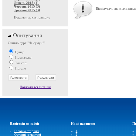
Липень 2015 (4)
Червень 2015 (3)
Відвідувачі, які знаходятьс
Травень 2015 (3)
Показати архів повністю
Опитування
Оцініть гурт "Не сумуй"?
Супер
Нормально
Так собі
Погано
Показати всі питання
Навігація по сайті:
Наші партнери:
Пр
»
Головна сторінка
»
1
»
Останні коментарі
»
2