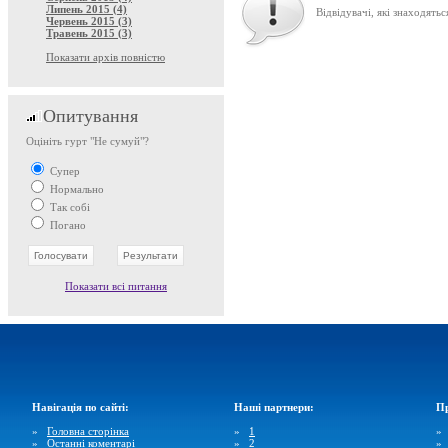
Липень 2015 (4)
Відвідувачі, які знаходятьс
Червень 2015 (3)
Травень 2015 (3)
Показати архів повністю
Опитування
Оцініть гурт "Не сумуй"?
Супер
Нормально
Так собі
Погано
Показати всі питання
Навігація по сайті:
Наші партнери:
Пр
»
Головна сторінка
»
1
»
Останні коментарі
»
2