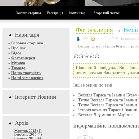
Головна сторінка
Реєстрація
Комментарі
Зворотній зв'язок
Фотогалерея
→
Весі
Навигація
Sasha
19-12-2013, 21:44
Переглядів: 
»
Головна сторінка
Весілля Тараса та Іванни Кузьмин.Гра з 
»
Про нас
»
Відео
»
Фотогалерея
»
Музика
»
Тамада
Шановний відвідувач, Ви зайшли
»
Наша творчість
рекомендуємо Вам зареєструватися
»
Наші замовлення
Інші новини по темі:
Весілля Тараса та Іванни Кузьм
Інтернет Новини
Тяпче Весілля Тараса та Іванни
Тяпче Весілля Тараса та Іванни
Історія кохання Тараса і Іванни
Весілля Людмили та Мар'яна
Архів
Інформаційне повідомленн
Жовтень 2015 (1)
Вересень 2015 (4)
Серпень 2015 (4)