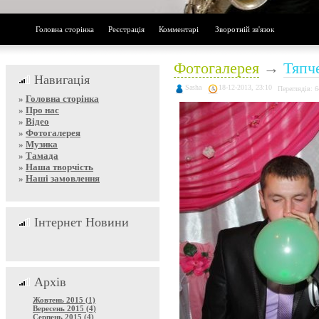
Головна сторінка
Реєстрація
Комментарі
Зворотній зв'язок
Фотогалерея
→
Тяпч
Навигація
Sasha
18-12-2013, 23:10
Переглядів: 
»
Головна сторінка
»
Про нас
»
Відео
»
Фотогалерея
»
Музика
»
Тамада
»
Наша творчість
»
Наші замовлення
Інтернет Новини
Архів
Жовтень 2015 (1)
Вересень 2015 (4)
Серпень 2015 (4)