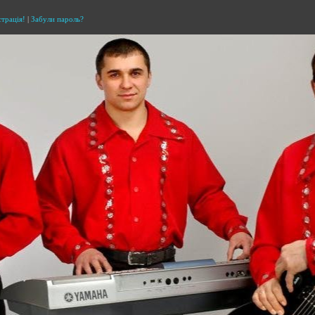
страція!
|
Забули пароль?