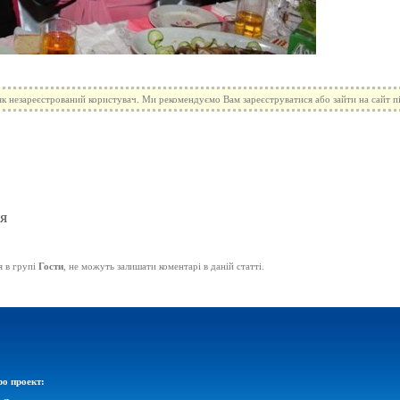
к незареєстрований користувач. Ми рекомендуємо Вам зареєструватися або зайти на сайт під
я
я в групі
Гости
, не можуть залишати коментарі в даній статті.
о проект: