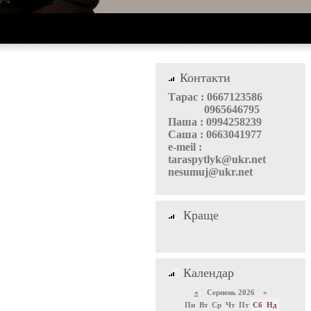
Контакти
Тарас : 0667123586
0965646795
Паша : 0994258239
Саша : 0663041977
e-meil :
taraspytlyk@ukr.net
nesumuj@ukr.net
Краще
Календар
«
Серпень 2026 »
Пн
Вт
Ср
Чт
Пт
Сб
Нд