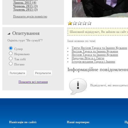
Липень 2015 (4)
Червень 2015 (3)
Травень 2015 (3)
Показати архів повністю
Шановний відвідувач, Ви зайшли на сайт я
Опитування
Оцініть гурт "Не сумуй"?
Інші новини по темі:
Тяпче Весілля Тараса та Іванни Кузьмин
Супер
Весілля Тараса та Іванни Кузьмин
Нормально
Весілля Тараса та Іванни Кузьмин
Народне Віче в с.Тяпче
Так собі
Історія кохання Тараса і Іванни
Погано
Інформаційне повідомленн
Показати всі питання
Відвідувачі, які знаходятьс
Навігація по сайті:
Наші партнери:
Пр