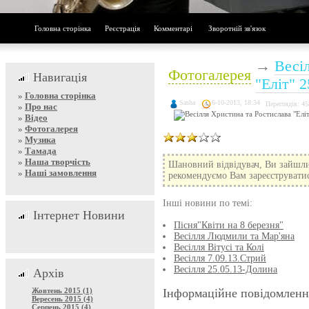
Головна сторінка
Реєстрація
Комментарі
Зворотній зв'язок
→
Весі
Фотогалерея
Навигація
"Еліт" 2
»
Головна сторінка
Sasha
6-10-2013, 18:34
Переглядів: 45
»
Про нас
»
Відео
»
Фотогалерея
»
Музика
»
Тамада
»
Наша творчість
Шановний відвідувач, Ви зайшли
»
Наші замовлення
рекомендуємо Вам зареєструватися
Інші новини по темі:
Інтернет Новини
Пісня"Квіти на 8 березня"
Весілля Людмили та Мар'яна
Весілля Вітусі та Колі
Весілля 7.09.13.Стрий
Весілля 25.05.13-Долина
Архів
Жовтень 2015 (1)
Інформаційне повідомленн
Вересень 2015 (4)
Серпень 2015 (4)