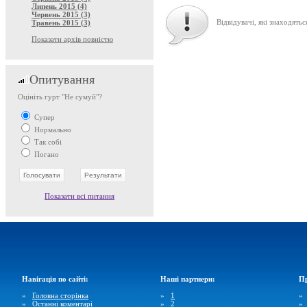
Липень 2015 (4)
Червень 2015 (3)
Відвідувачі, які знаходятьс
Травень 2015 (3)
Показати архів повністю
Опитування
Оцініть гурт "Не сумуй"?
Супер
Нормально
Так собі
Погано
Показати всі питання
Навігація по сайті:
Наші партнери:
Пр
»
Головна сторінка
»
1
»
Останні коментарі
»
2