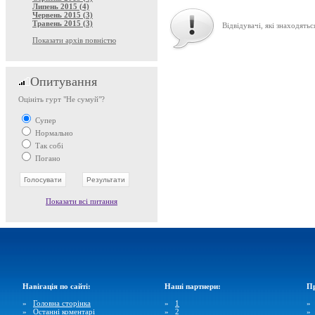
Липень 2015 (4)
Червень 2015 (3)
Травень 2015 (3)
Відвідувачі, які знаходятьс
Показати архів повністю
Опитування
Оцініть гурт "Не сумуй"?
Супер
Нормально
Так собі
Погано
Показати всі питання
Навігація по сайті:
Наші партнери:
Пр
»
Головна сторінка
»
1
»
Останні коментарі
»
2