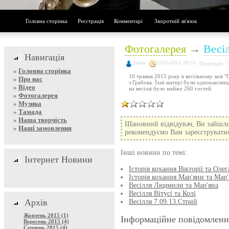
Головна сторінка
Реєстрація
Комментарі
Зворотній зв'язок
Фотогалерея
→
Весіл
Навигація
Sasha
22-05-2015, 09:53
Переглядів: 
»
Головна сторінка
10 травня 2015 року в весільному залі "
»
Про нас
з Грабова. Їхні матері були однокласни
»
Відео
на весіллі було майже 260 гостей.
»
Фотогалерея
»
Музика
»
Тамада
»
Наша творчість
Шановний відвідувач, Ви зайшли
»
Наші замовлення
рекомендуємо Вам зареєструватися
Інші новини по темі:
Інтернет Новини
Історія кохання Вікторії та Олега
Історія кохання Мар'яни та Мар'
Весілля Людмили та Мар'яна
Весілля Вітусі та Колі
Архів
Весілля 7.09.13.Стрий
Жовтень 2015 (1)
Інформаційне повідомленн
Вересень 2015 (4)
Серпень 2015 (4)