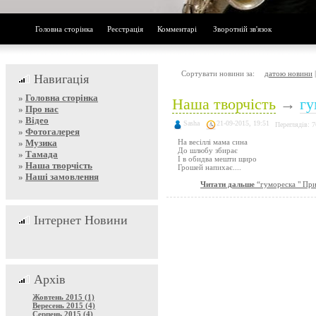
Головна сторінка
Реєстрація
Комментарі
Зворотній зв'язок
Сортувати новини за:
датою новини
Навигація
»
Головна сторінка
Наша творчість
→
гу
»
Про нас
»
Відео
Sasha
21-09-2015, 19:51
Переглядів: 
»
Фотогалерея
»
Музика
На весіллі мама сина
До шлюбу збирає
»
Тамада
І в обидва мешти щиро
»
Наша творчість
Грошей напихає....
»
Наші замовлення
Читати дальше
“гумореска " При
Інтернет Новини
Архів
Жовтень 2015 (1)
Вересень 2015 (4)
Серпень 2015 (4)