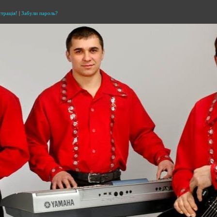
страція!
|
Забули пароль?