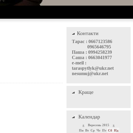
Контакти
Тарас : 0667123586
0965646795
Паша : 0994258239
Саша : 0663041977
e-meil :
taraspytlyk@ukr.net
nesumuj@ukr.net
Краще
Календар
«
Вересень 2015
»
Пн
Вт
Ср
Чт
Пт
Сб
Нд