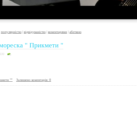
|
популярністю
|
відвідуваністю
|
коментарями
|
абеткою
мореска " Прикмети "
7630
кмети "”
Залишено коментарів: 0