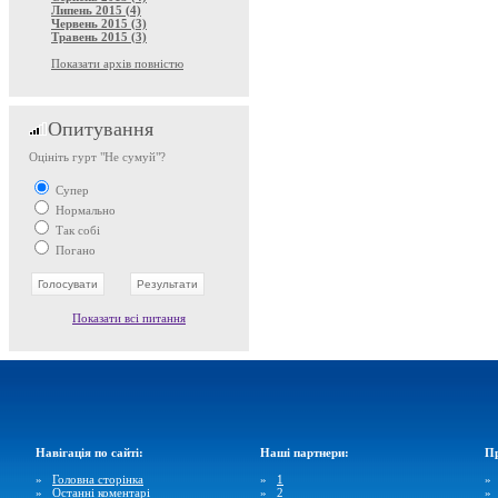
Липень 2015 (4)
Червень 2015 (3)
Травень 2015 (3)
Показати архів повністю
Опитування
Оцініть гурт "Не сумуй"?
Супер
Нормально
Так собі
Погано
Показати всі питання
Навігація по сайті:
Наші партнери:
Пр
»
Головна сторінка
»
1
»
Останні коментарі
»
2