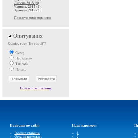
Липень 2015 (4)
Червень 2015 (3)
Травень 2015 (3)
Показати архів повністю
Опитування
Оцініть гурт "Не сумуй"?
Супер
Нормально
Так собі
Погано
Показати всі питання
Навігація по сайті:
Наші партнери:
Пр
»
Головна сторінка
»
1
»
Останні коментарі
»
2