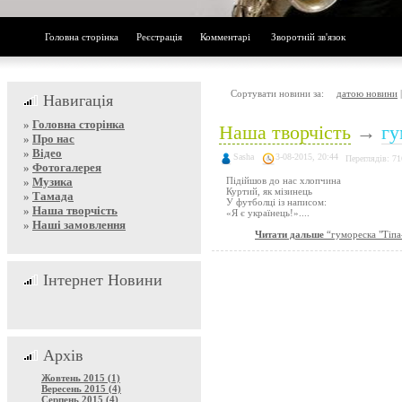
Головна сторінка
Реєстрація
Комментарі
Зворотній зв'язок
Сортувати новини за:
датою новини
Навигація
»
Головна сторінка
Наша творчість
→
гу
»
Про нас
»
Відео
Sasha
3-08-2015, 20:44
Переглядів: 71
»
Фотогалерея
»
Музика
Підійшов до нас хлопчина
Куртий, як мізинець
»
Тамада
У футболці із написом:
»
Наша творчість
«Я є українець!»....
»
Наші замовлення
Читати дальше
“гумореска "Тіпа
Інтернет Новини
Архів
Жовтень 2015 (1)
Вересень 2015 (4)
Серпень 2015 (4)