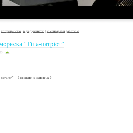
|
популярністю
|
відвідуваністю
|
коментарями
|
абеткою
мореска "Тіпа-патріот"
63
-патріот"”
Залишено коментарів: 0