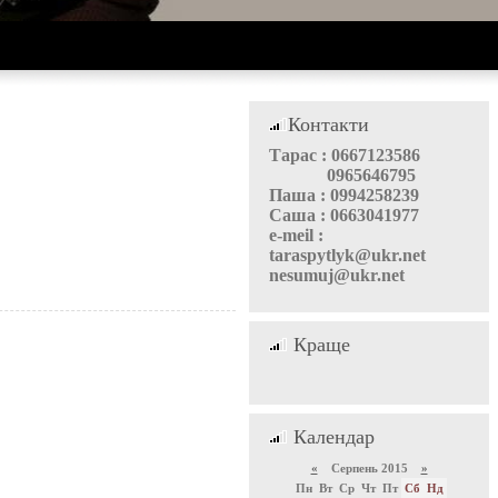
Контакти
Тарас : 0667123586
0965646795
Паша : 0994258239
Саша : 0663041977
e-meil :
taraspytlyk@ukr.net
nesumuj@ukr.net
Краще
Календар
«
Серпень 2015
»
Пн
Вт
Ср
Чт
Пт
Сб
Нд