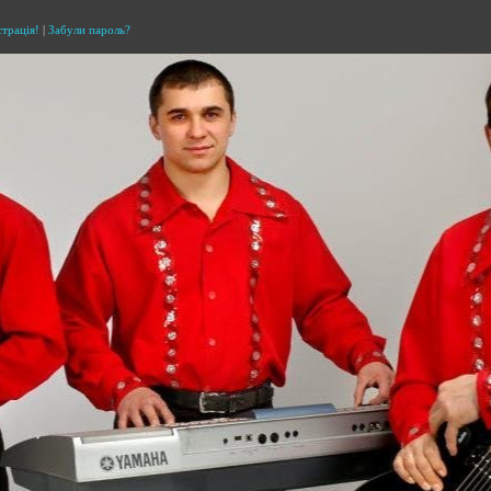
страція!
|
Забули пароль?