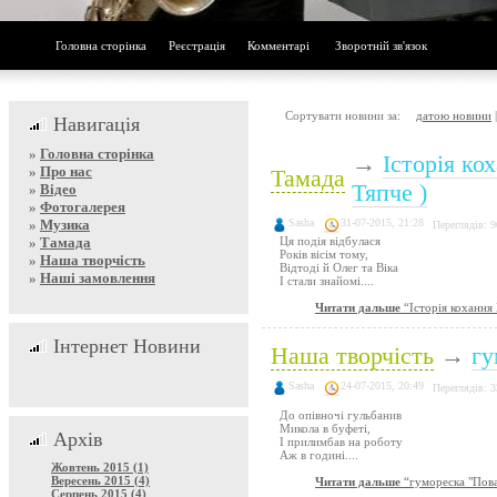
Головна сторінка
Реєстрація
Комментарі
Зворотній зв'язок
Сортувати новини за:
датою новини
Навигація
»
Головна сторінка
→
Історія кох
»
Про нас
Тамада
Тяпче )
»
Відео
»
Фотогалерея
»
Музика
Sasha
31-07-2015, 21:28
Переглядів: 
»
Тамада
Ця подія відбулася
Років вісім тому,
»
Наша творчість
Відтоді й Олег та Віка
»
Наші замовлення
І стали знайомі....
Читати дальше
“Історія кохання В
Інтернет Новини
Наша творчість
→
гу
Sasha
24-07-2015, 20:49
Переглядів: 
До опівночі гульбанив
Микола в буфеті,
Архів
І прилимбав на роботу
Аж в годині....
Жовтень 2015 (1)
Вересень 2015 (4)
Читати дальше
“гумореска "Пов
Серпень 2015 (4)