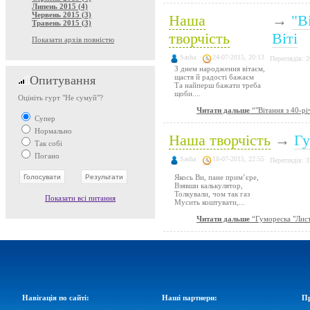
Липень 2015 (4)
Червень 2015 (3)
Наша
→
"В
Травень 2015 (3)
творчість
Віті
Показати архів повністю
Sasha
24-07-2015, 20:13
Переглядів: 
З днем народження вітаєм,
щастя й радості бажаєм
Опитування
Та найперш бажати треба
щоби....
Оцініть гурт "Не сумуй"?
Читати дальше
“"Вітання з 40-рі
Супер
Нормально
Наша творчість
→
Гу
Так собі
Погано
Sasha
18-07-2015, 22:55
Переглядів: 
Якось Ви, пане прим’єре,
Взявши калькулятор,
Толкували, чом так газ
Показати всі питання
Мусить коштувати,...
Читати дальше
“Гумореска "Лист
Навігація по сайті:
Наші партнери:
Пр