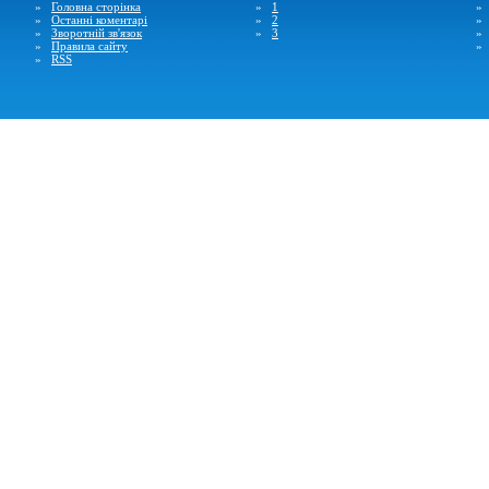
»
Головна сторінка
»
1
»
Останні коментарі
»
2
»
Зворотній зв'язок
»
3
»
Правила сайту
»
RSS