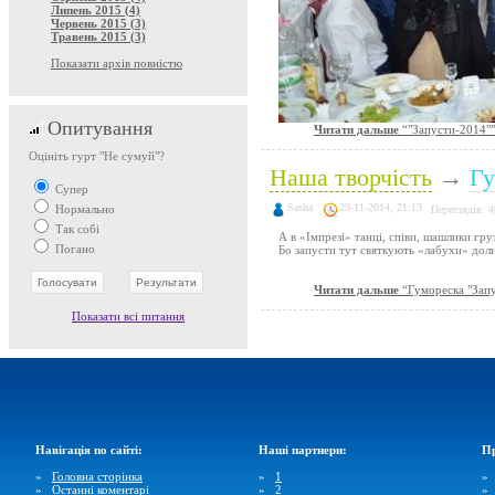
Липень 2015 (4)
Червень 2015 (3)
Травень 2015 (3)
Показати архів повністю
Опитування
Читати дальше
“"Запусти-2014"
Оцініть гурт "Не сумуй"?
Наша творчість
→
Гу
Супер
Sasha
29-11-2014, 21:13
Нормально
Переглядів: 
Так собі
А в «Імпрезі» танці, співи, шашлики гру
Погано
Бо запусти тут святкують «лабухи» долин
Читати дальше
“Гумореска "Зап
Показати всі питання
Навігація по сайті:
Наші партнери:
Пр
»
Головна сторінка
»
1
»
Останні коментарі
»
2