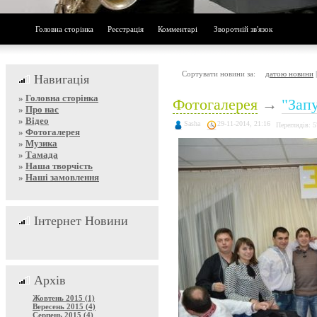
Головна сторінка
Реєстрація
Комментарі
Зворотній зв'язок
Сортувати новини за:
датою новини
Навигація
»
Головна сторінка
Фотогалерея
→
"Зап
»
Про нас
»
Відео
Sasha
29-11-2014, 21:16
Переглядів: 
»
Фотогалерея
»
Музика
»
Тамада
»
Наша творчість
»
Наші замовлення
Інтернет Новини
Архів
Жовтень 2015 (1)
Вересень 2015 (4)
Серпень 2015 (4)