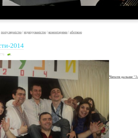
|
популярністю
|
відвідуваністю
|
коментарями
|
абеткою
сти-2014
2776
Читати дальше
“З