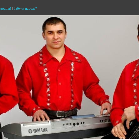
страція!
|
Забули пароль?