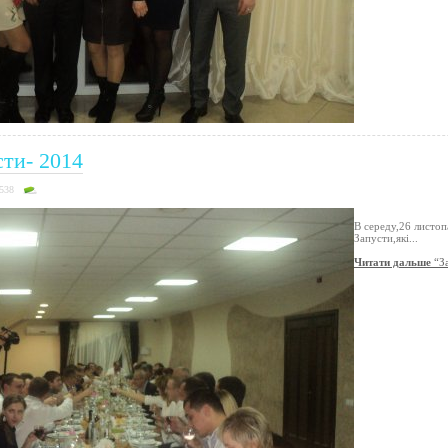
сти- 2014
3538
В середу,26 листоп
Запусти,які...
Читати дальше
“За