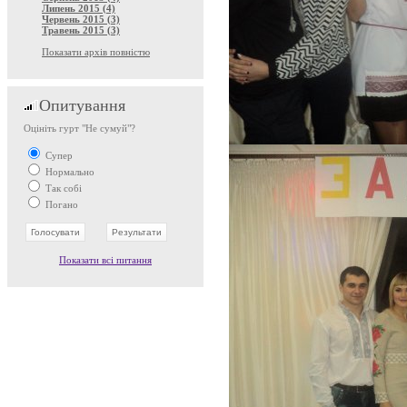
Липень 2015 (4)
Червень 2015 (3)
Травень 2015 (3)
Показати архів повністю
Опитування
Оцініть гурт "Не сумуй"?
Супер
Нормально
Так собі
Погано
Показати всі питання