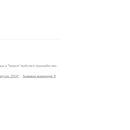
ада в "Імпрезі" відбулися традиційні вже
пусти- 2014”
Залишено коментарів: 0