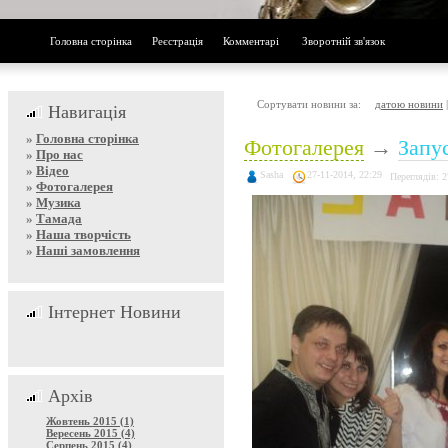
Головна сторінка
Реєстрація
Комментарі
Зворотній зв'язок
Сортувати новини за:
датою новини
Навигація
»
Головна сторінка
Фотогалерея
→
Запу
»
Про нас
»
Відео
Sasha
27-11-2014, 22:29
Переглядів: 
»
Фотогалерея
»
Музика
»
Тамада
»
Наша творчість
»
Наші замовлення
Інтернет Новини
Архів
Жовтень 2015 (1)
Вересень 2015 (4)
Серпень 2015 (4)