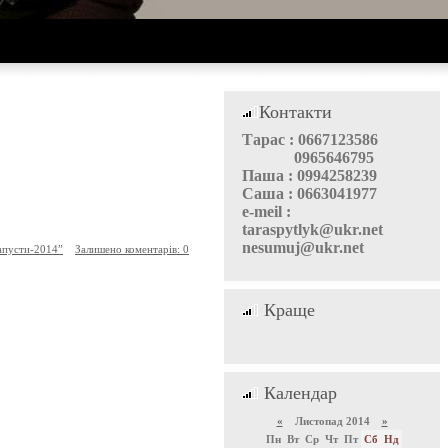
Контакти
Тарас : 0667123586
0965646795
Паша : 0994258239
Саша : 0663041977
e-meil :
taraspytlyk@ukr.net
nesumuj@ukr.net
апусти-2014”
Залишено коментарів: 0
Краще
Календар
«
Листопад 2014
»
Пн
Вт
Ср
Чт
Пт
Сб
Нд