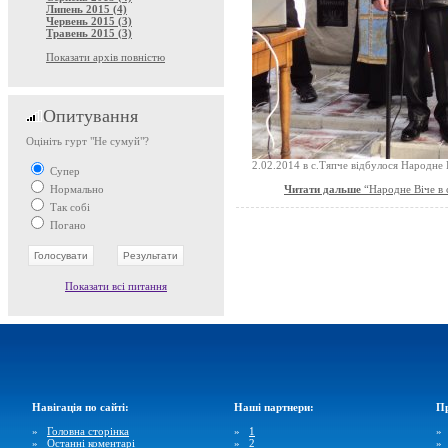
Липень 2015 (4)
Червень 2015 (3)
Травень 2015 (3)
Показати архів повністю
Опитування
Оцініть гурт "Не сумуй"?
2.02.2014 в с.Тяпче відбулося Народне В
Супер
Нормально
Читати дальше
“Народне Віче в 
Так собі
Погано
Показати всі питання
Навігація по сайті:
Наші партнери:
Пр
»
Головна сторінка
»
1
»
Останні коментарі
»
2