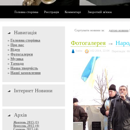
Головна сторінка
Реєстрація
Комментарі
Зворотній зв'язок
Сортувати новини за:
датою новини
Навигація
»
Головна сторінка
Фотогалерея
→
Наро
»
Про нас
»
Відео
Sasha
3-02-2014, 22:04
Переглядів: 66
»
Фотогалерея
»
Музика
»
Тамада
»
Наша творчість
»
Наші замовлення
Інтернет Новини
Архів
Жовтень 2015 (1)
Вересень 2015 (4)
Серпень 2015 (4)