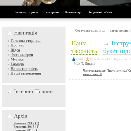
Головна сторінка
Реєстрація
Комментарі
Зворотній зв'язок
Сортувати новини за:
датою новини
Навигація
»
Головна сторінка
Наша
→
Інстру
»
Про нас
творчість
букет під
»
Відео
»
Фотогалерея
»
Музика
Sasha
19-03-2013, 22:54
Переглядів: 
»
Тамада
Муз. Т. Питлик
»
Наша творчість
Читати дальше
“Інструментал"Сп
»
Наші замовлення
коментарів: 0
Інтернет Новини
Архів
Жовтень 2015 (1)
Вересень 2015 (4)
Серпень 2015 (4)