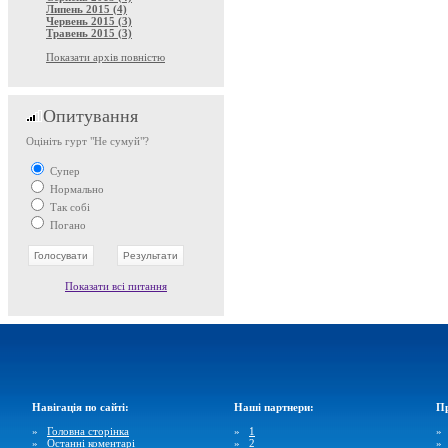
Липень 2015 (4)
Червень 2015 (3)
Травень 2015 (3)
Показати архів повністю
Опитування
Оцініть гурт "Не сумуй"?
Супер
Нормально
Так собі
Погано
Показати всі питання
Навігація по сайті:
Наші партнери:
Пр
»
Головна сторінка
»
1
»
Останні коментарі
»
2